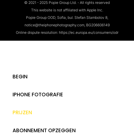
© 2021 - 2025 Popie Group Ltd. - All rights reserved
This website is not affiliated with Apple Inc.
Popie Group OOD, Sofia, bul. Stefan Stambolov 8,
notice@theiphonephotography.com, BG206606149
Online dispute resolution: https://ec.europa.eu/consumers/odr
BEGIN
IPHONE FOTOGRAFIE
PRIJZEN
ABONNEMENT OPZEGGEN