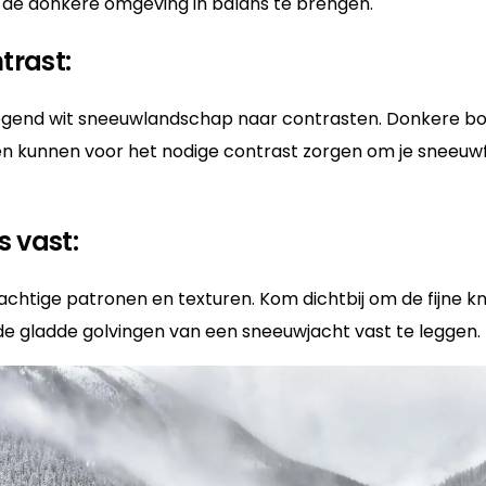
 de donkere omgeving in balans te brengen.
trast:
egend wit sneeuwlandschap naar contrasten. Donkere bom
n kunnen voor het nodige contrast zorgen om je sneeuwf
s vast:
chtige patronen en texturen. Kom dichtbij om de fijne k
e gladde golvingen van een sneeuwjacht vast te leggen.