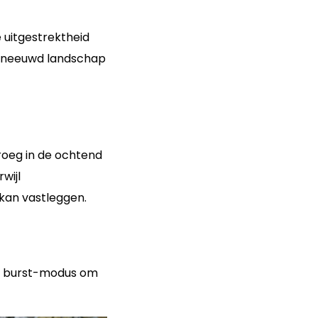
 uitgestrektheid
esneeuwd landschap
Vroeg in de ochtend
wijl
kan vastleggen.
 de burst-modus om