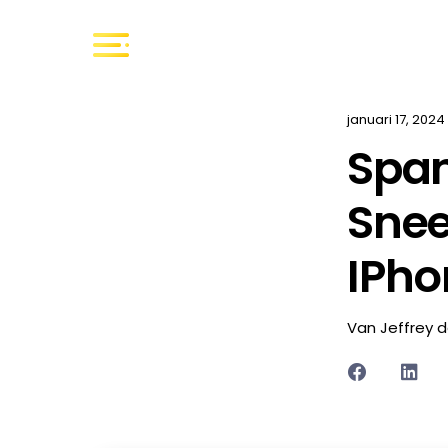
januari 17, 2024
Span
Snee
IPho
Van Jeffrey 