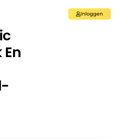
Inloggen
ic
k En
d-