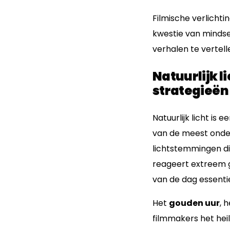
Filmische verlichti
kwestie van mindset
verhalen te vertel
Natuurlijk l
strategieën
Natuurlijk licht is
van de meest onders
lichtstemmingen di
reageert extreem g
van de dag essentiee
Het
gouden uur
, 
filmmakers het heil