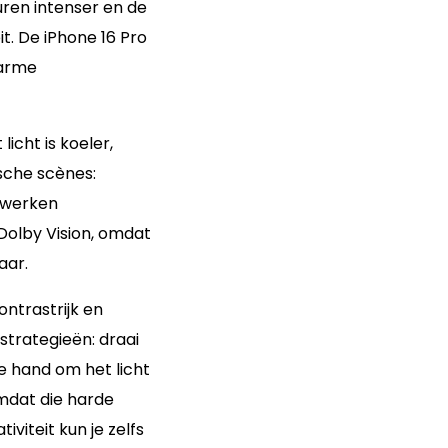
uren intenser en de
t. De iPhone 16 Pro
warme
icht is koeler,
ische scènes:
 werken
 Dolby Vision, omdat
aar.
ontrastrijk en
strategieën: draai
e hand om het licht
omdat die harde
viteit kun je zelfs