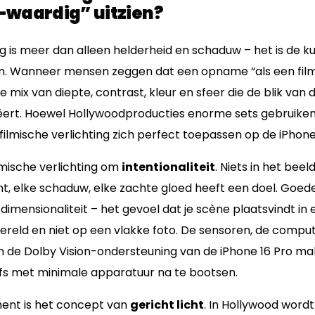
waardig” uitzien?
ng is meer dan alleen helderheid en schaduw – het is de 
n. Wanneer mensen zeggen dat een opname “als een film 
 mix van diepte, contrast, kleur en sfeer die de blik van d
ert. Hoewel Hollywoodproducties enorme sets gebruiken,
filmische verlichting zich perfect toepassen op de iPhone
ilmische verlichting om
intentionaliteit
. Niets in het beeld
ht, elke schaduw, elke zachte gloed heeft een doel. Goede
dimensionaliteit – het gevoel dat je scène plaatsvindt in e
ereld en niet op een vlakke foto. De sensoren, de comp
 de Dolby Vision-ondersteuning van de iPhone 16 Pro ma
fs met minimale apparatuur na te bootsen.
ment is het concept van
gericht licht
. In Hollywood wor