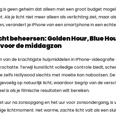
ng is geen geheim dat alleen met een groot budget mogelijk
. Als je licht niet meer alleen als verlichting ziet, maar 
len, verandert je iPhone van een smartphone in een echt
icht beheersen: Golden Hour, Blue Ho
 voor de middagzon
 een van de krachtigste hulpmiddelen in iPhone-videografie 
chatte. Terwijl kunstlicht volledige controle biedt, sch
e zelfs Hollywood slechts met moeite kan nabootsen. De 
evoelig op natuurlijk licht, waardoor begrip van de ver
l is als je filmische resultaten wilt bereiken.
het uur na zonsopgang en het uur voor zonsondergang, is 
ige lichtmoment. Het warme, zachte licht valt als een slu