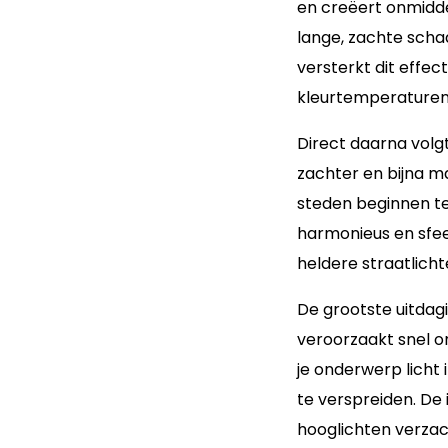
en creëert onmiddel
lange, zachte schad
versterkt dit effe
kleurtemperaturen 
Direct daarna volg
zachter en bijna ma
steden beginnen te
harmonieus en sfeer
heldere straatlich
De grootste uitdagi
veroorzaakt snel on
je onderwerp licht
te verspreiden. De 
hooglichten verzach