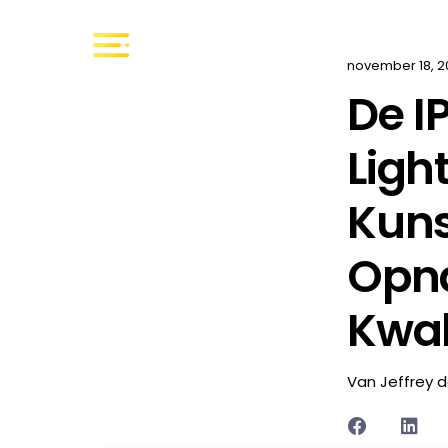
november 18, 2
De I
Ligh
Kuns
Opn
Kwal
Van Jeffrey 