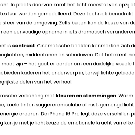
icht. In plaats daarvan komt het licht meestal van opzij o
textuur worden gemodelleerd. Deze techniek benadrukt 
e sfeer van de omgeving. Zelfs buiten kan de keuze van de
n een eenvoudige opname in iets dramatisch veranderen
nt is
contrast
. Cinematische beelden kenmerken zich do
ooglichten, middentonen en schaduwen. Dat betekent niet
 moet zijn – het gaat er eerder om een duidelijke visuele 
ebieden kaderen het onderwerp in, terwijl lichte gebied
grijkste delen van het verhaal.
ilmische verlichting met
kleuren en stemmingen
. Warm 
gie, koele tinten suggereren isolatie of rust, gemengd lich
 energie creëren. De iPhone 16 Pro legt deze verschillen p
g kun je met je lichtkeuze de emotionele kracht van elk