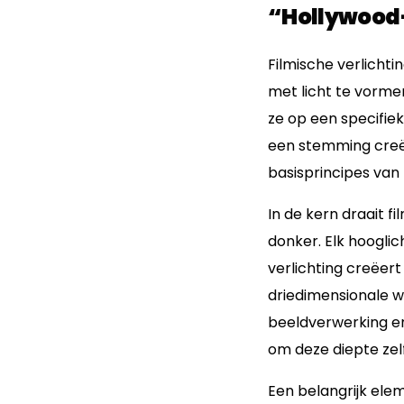
“Hollywood-
Filmische verlichti
met licht te vorme
ze op een specifieke
een stemming creë
basisprincipes van 
In de kern draait f
donker. Elk hooglic
verlichting creëert 
driedimensionale w
beeldverwerking en
om deze diepte zel
Een belangrijk ele