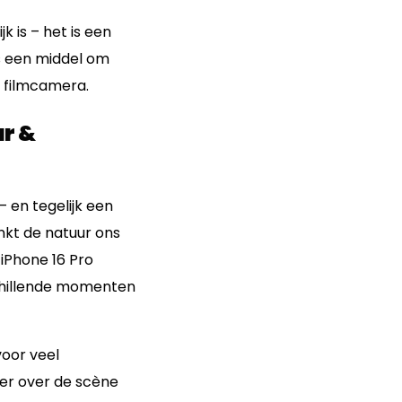
 is – het is een
als een middel om
e filmcamera.
ur &
– en tegelijk een
enkt de natuur ons
iPhone 16 Pro
schillende momenten
voor veel
ier over de scène