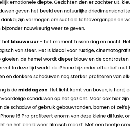
lijk emotionele diepte. Gezichten zien er zachter uit, kle
uwen geven het beeld een natuurlijke driedimensionalitei
ct dankzij zijn vermogen om subtiele lichtovergangen en 
bijzonder nauwkeurig weer te geven.
t het
blauwe uur
– het moment tussen dag en nacht. Het l
gisch van sfeer. Het is ideaal voor rustige, cinematograf
 gloeien, de hemel wordt dieper blauw en de contrasten
vol. In deze tijd werkt de iPhone bijzonder effectief met
ten en donkere schaduwen nog sterker profiteren van elk
ng is de
middagzon
. Het licht komt van boven, is hard, c
voordelige schaduwen op het gezicht. Maar ook hier zijn 
 in de schaduw of gebruik gebouwranden, bomen of zelfs j
iPhone 16 Pro profiteert enorm van deze kleine diffusie, 
t en het beeld weer filmisch maakt. Met een beetje creati