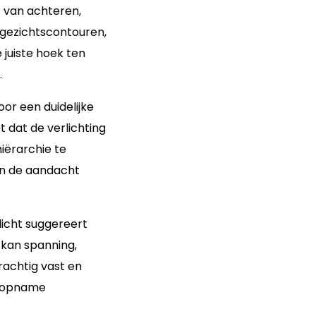
f van achteren,
gezichtscontouren,
 juiste hoek ten
.
or een duidelijke
 dat de verlichting
hiërarchie te
en de aandacht
licht suggereert
t kan spanning,
rachtig vast en
e opname