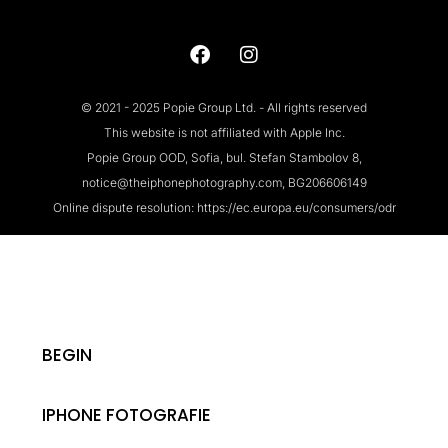
© 2021 - 2025 Popie Group Ltd. - All rights reserved
This website is not affiliated with Apple Inc.
Popie Group OOD, Sofia, bul. Stefan Stambolov 8,
notice@theiphonephotography.com, BG206606149
Online dispute resolution: https://ec.europa.eu/consumers/odr
BEGIN
IPHONE FOTOGRAFIE